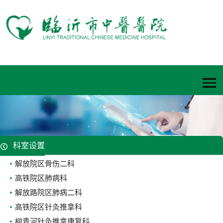
科室设置
解放院区骨伤二科
高铁院区肺病科
解放路院区肺病二科
高铁院区针灸推拿科
柳青河针灸推拿康复科