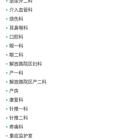
泌尿外二科
介入血管科
烧伤科
耳鼻喉科
口腔科
眼一科
眼二科
解放路院区妇科
产一科
解放路院区产二科
产房
康复科
针推一科
针推二科
疼痛科
重症监护室