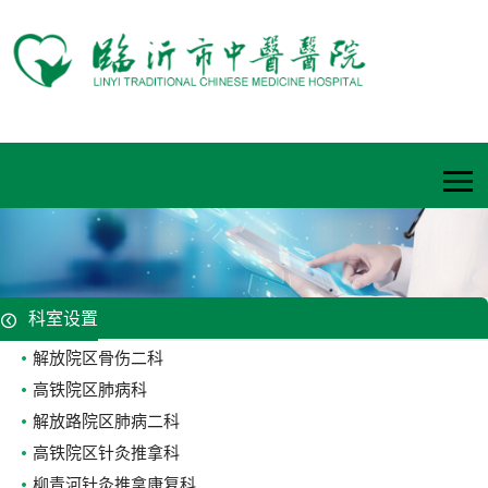
科室设置
解放院区骨伤二科
高铁院区肺病科
解放路院区肺病二科
高铁院区针灸推拿科
柳青河针灸推拿康复科