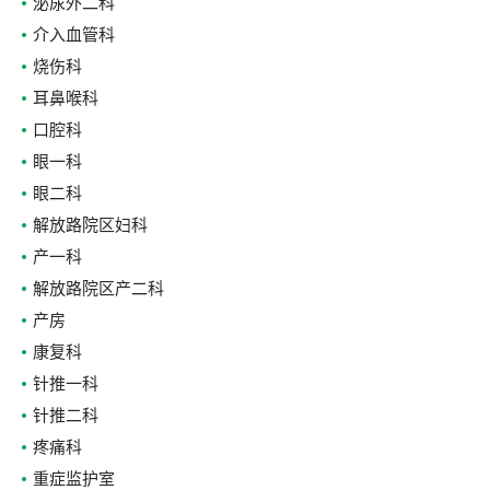
泌尿外二科
介入血管科
烧伤科
耳鼻喉科
口腔科
眼一科
眼二科
解放路院区妇科
产一科
解放路院区产二科
产房
康复科
针推一科
针推二科
疼痛科
重症监护室