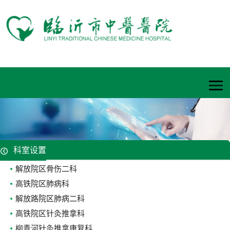
科室设置
解放院区骨伤二科
高铁院区肺病科
解放路院区肺病二科
高铁院区针灸推拿科
柳青河针灸推拿康复科