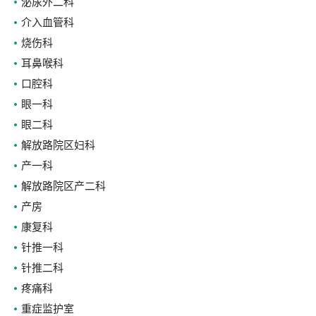
泌尿外二科
介入血管科
烧伤科
耳鼻喉科
口腔科
眼一科
眼二科
解放路院区妇科
产一科
解放路院区产二科
产房
康复科
针推一科
针推二科
疼痛科
重症监护室