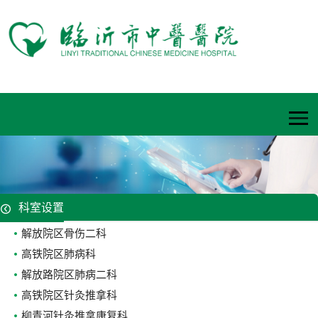
科室设置
解放院区骨伤二科
高铁院区肺病科
解放路院区肺病二科
高铁院区针灸推拿科
柳青河针灸推拿康复科