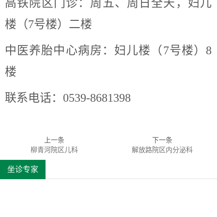
高铁院区门诊：周五、周日全天，妇儿
楼（
7号楼）二楼
中医养胎中心病房：妇儿楼（
7号楼）8
楼
联系电话：
0
539
-
8681398
上一条
下一条
柳青河院区儿科
解放路院区内分泌科
坐诊专家