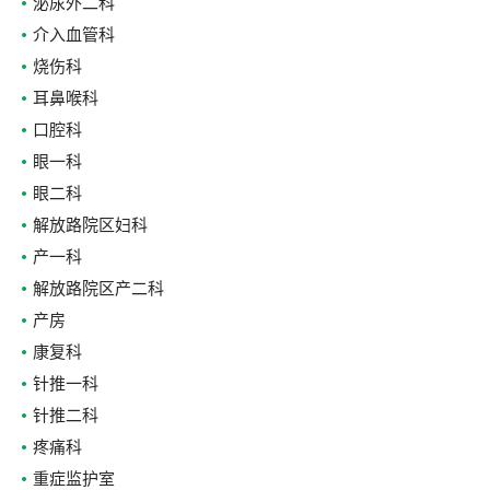
泌尿外二科
介入血管科
烧伤科
耳鼻喉科
口腔科
眼一科
眼二科
解放路院区妇科
产一科
解放路院区产二科
产房
康复科
针推一科
针推二科
疼痛科
重症监护室