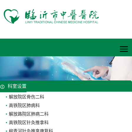
科室设置
解放院区骨伤二科
高铁院区肺病科
解放路院区肺病二科
高铁院区针灸推拿科
柳青河针灸推拿康复科