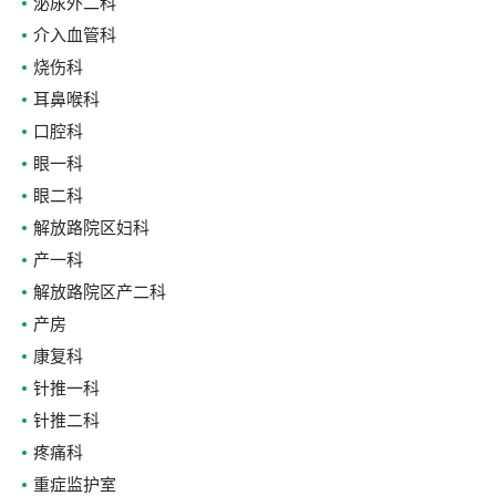
泌尿外二科
介入血管科
烧伤科
耳鼻喉科
口腔科
眼一科
眼二科
解放路院区妇科
产一科
解放路院区产二科
产房
康复科
针推一科
针推二科
疼痛科
重症监护室