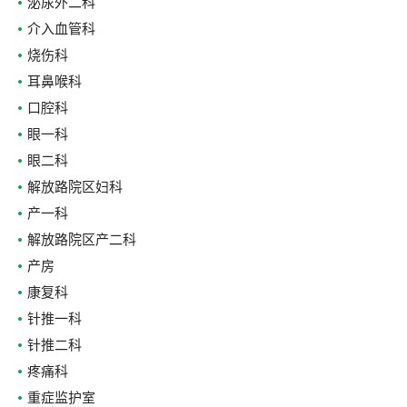
泌尿外二科
介入血管科
烧伤科
耳鼻喉科
口腔科
眼一科
眼二科
解放路院区妇科
产一科
解放路院区产二科
产房
康复科
针推一科
针推二科
疼痛科
重症监护室