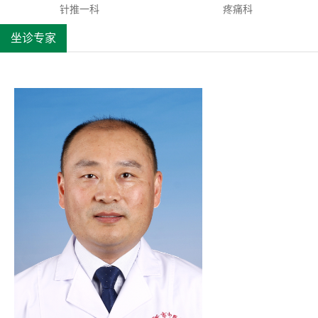
针推一科
疼痛科
坐诊专家