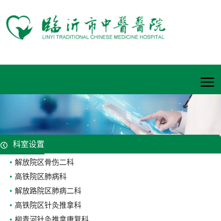
科室设置
解放院区骨伤二科
高铁院区肺病科
解放路院区肺病二科
高铁院区针灸推拿科
柳青河针灸推拿康复科