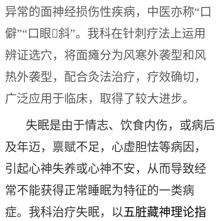
异常的面神经损伤性疾病，中医亦称“口
僻”“口眼斜”。我科在针刺疗法上运用
辨证选穴，将面瘫分为风寒外袭型和风
热外袭型，配合灸法治疗，疗效确切，
广泛应用于临床，取得了较大进步。
失眠是由于情志、饮食内伤，或病后
及年迈，禀赋不足，心虚胆怯等病因，
引起心神失养或心神不安，从而导致经
常不能获得正常睡眠为特征的一类病
症。我科治疗失眠，以
五脏藏神理论指