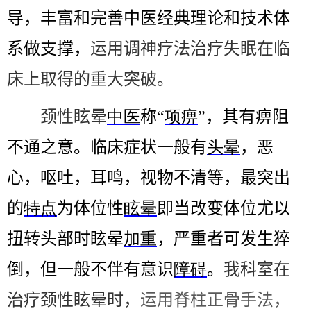
导，丰富和完善中医经典理论和技术体
系做支撑，
运用调神疗法治疗失眠在临
床上取得的重大突破。
颈性眩晕
中医
称“
项痹
”，其有痹阻
不通之意。临床症状一般有
头晕
，恶
心，呕吐，耳鸣，视物不清等，最突出
的
特点
为体位性
眩晕
即当改变体位尤以
扭转头部时眩晕
加重
，严重者可发生猝
倒，但一般不伴有意识
障碍
。
我科室在
治疗颈性眩晕时，
运用脊柱正骨手法，