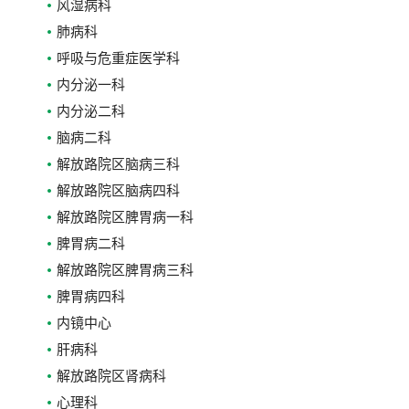
风湿病科
肺病科
呼吸与危重症医学科
内分泌一科
内分泌二科
脑病二科
解放路院区脑病三科
解放路院区脑病四科
解放路院区脾胃病一科
脾胃病二科
解放路院区脾胃病三科
脾胃病四科
内镜中心
肝病科
解放路院区肾病科
心理科