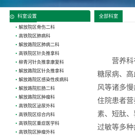
科室设置
全部科室
解放院区骨伤二科
高铁院区肺病科
解放路院区肺病二科
高铁院区针灸推拿科
营养科有专
柳青河针灸推拿康复科
解放路院区针灸推拿科
糖尿病、高
解放路院区感染性疾病科
风等诸多慢
解放路院肛肠二科
解放路院区肿瘤科
住院患者营
高铁院区泌尿外科
素、短肽、
高铁院区综合内科
高铁院区重症医学科
过敏等多种
高铁院区肿瘤外科