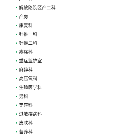
解放路院区产二科
产房
康复科
针推一科
针推二科
疼痛科
重症监护室
麻醉科
高压氧科
生殖医学科
男科
美容科
过敏疾病科
皮肤科
营养科