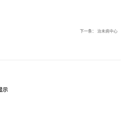
下一条
：
治未病中心
显示