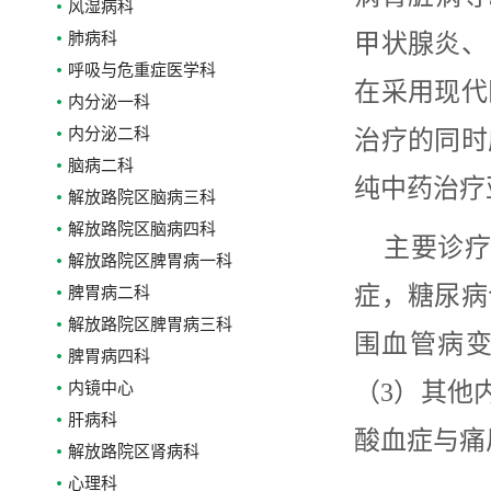
风湿病科
肺病科
甲状腺炎、
呼吸与危重症医学科
在采用现代
内分泌一科
内分泌二科
治疗的同时
脑病二科
纯中药治疗
解放路院区脑病三科
解放路院区脑病四科
主要诊疗
解放路院区脾胃病一科
症，糖尿病
脾胃病二科
解放路院区脾胃病三科
围血管病
脾胃病四科
（3）其他
内镜中心
肝病科
酸血症与痛
解放路院区肾病科
心理科