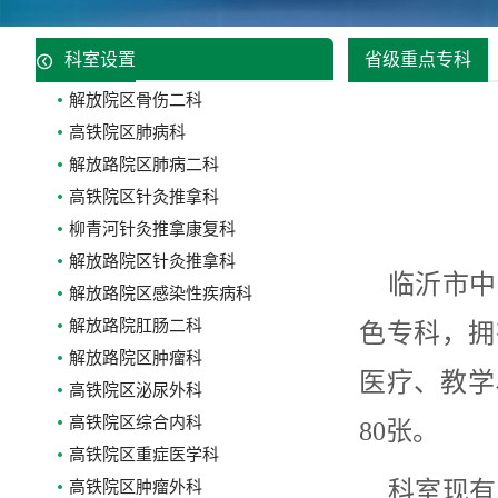
科室设置
省级重点专科
解放院区骨伤二科
高铁院区肺病科
解放路院区肺病二科
高铁院区针灸推拿科
柳青河针灸推拿康复科
解放路院区针灸推拿科
临沂市中
解放路院区感染性疾病科
解放路院肛肠二科
色专科，拥
解放路院区肿瘤科
医疗、教学
高铁院区泌尿外科
高铁院区综合内科
80张。
高铁院区重症医学科
科室现有
高铁院区肿瘤外科