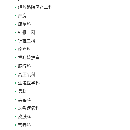
解放路院区产二科
产房
康复科
针推一科
针推二科
疼痛科
重症监护室
麻醉科
高压氧科
生殖医学科
男科
美容科
过敏疾病科
皮肤科
营养科