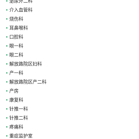
泌尿外二科
介入血管科
烧伤科
耳鼻喉科
口腔科
眼一科
眼二科
解放路院区妇科
产一科
解放路院区产二科
产房
康复科
针推一科
针推二科
疼痛科
重症监护室