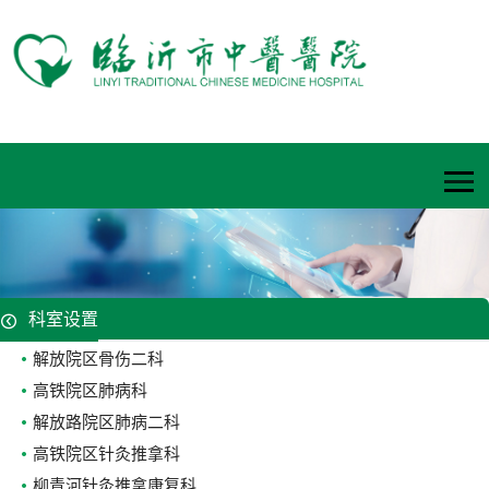
科室设置
解放院区骨伤二科
高铁院区肺病科
解放路院区肺病二科
高铁院区针灸推拿科
柳青河针灸推拿康复科