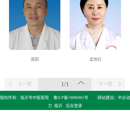
高阳
孟怡红
1/1
上一页
下一页
版权所有：临沂市中医医院
鲁ICP备19006901号
网站建设：
中企动
力
临沂
后台登录