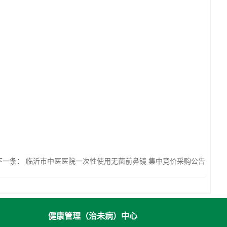
下一条
：
临沂市中医医院一次性使用无菌前鼻镜 集中竞价采购公告
健康管理（治未病）中心