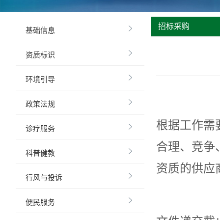
招标采购

基础信息

资质标识

环境引导

政策法规
根据工作需

诊疗服务
合理、竞争

科普健教
资质的供应

行风与投诉

便民服务