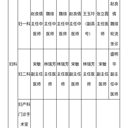
星期
科室
星期一
星期二
星期三
星期四
星期五
星期六
日
赵良
赵良倩
魏煊
魏煊
赵良倩
王玉玲
张立霞
倩
妇一科
主任中
主任中
主任中
主任中
（副高
主任医
魏煊
医师
医师
医师
医师
号）
师
轮流
坐诊
盛明
妇科
宋敏
林瑞芳
林瑞芳
宋敏
林瑞芳
宋敏
华
妇二科
副主任
主任医
主任医
副主任
主任医
副主任
副主
医师
师
师
医师
师
医师
任中