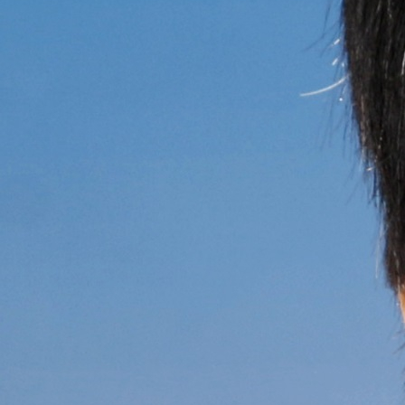
专长：妇科妊娠病、月经病 、不孕不育及妇科肿瘤。
所属科室
妇科
从事妇科临床工作四十余年，擅长系统
治疗崩漏、闭经、多囊卵巢综合征、外阴养
营不良等疑难杂病。中药调理促卵泡直肠点
滴等方法治疗不孕不育症，采取"立体综合治