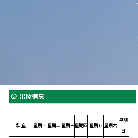
疗法”将中药制成不同的剂型通过直肠点滴、
阴道纳药、小腹中药外敷配红外线照射、离
子透入等多渠道、多靶点治疗子宫内膜异位
证、盆腔炎性包块、陈旧性宫外孕等效果明
显，受到患者好评。巜中药消癥散结合剂保
留灌肠治疗宫外孕》《聚焦超声配合中药外
敷治疗外阴白斑》获市级科技进步二等奖第
一位。撰写学术论文10余篇分别发表在国家
及省级刊物，发明实用新型专利两项，著书
四部。