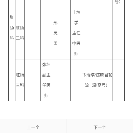
号）
丰培
肛
邢
学
肠
肛肠
念
主任
科
二科
国
中医
师
张坤
肛肠
副主
卞瑞琪/陈晓君轮
三科
任医
流（副高号）
师
上一个
下一个