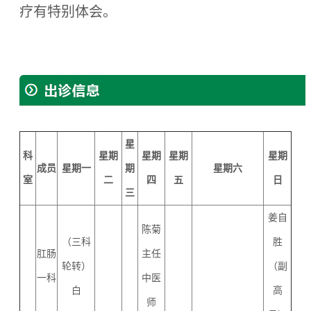
疗有特别体会。
星
科
星期
星期
星期
星期
成员
星期一
期
星期六
室
二
四
五
日
三
姜自
陈菊
（三科
胜
肛肠
主任
轮转）
（副
一科
中医
白
高
师