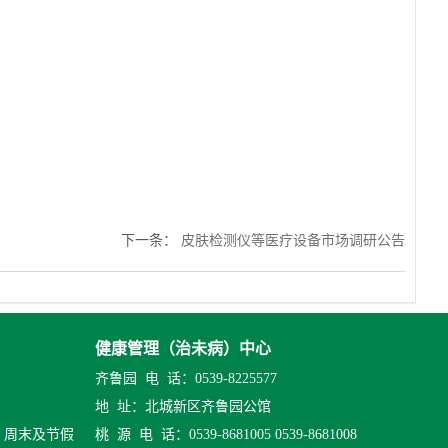
下一条
：
皮肤检测仪等医疗设备市场调研公告
健康管理（治未病）中心
齐鲁园 电 话：
0539-8225577
地 址：北城新区齐鲁园公馆
、周末及节假
桃 源 电 话：
0539-8681005
0539-8681008