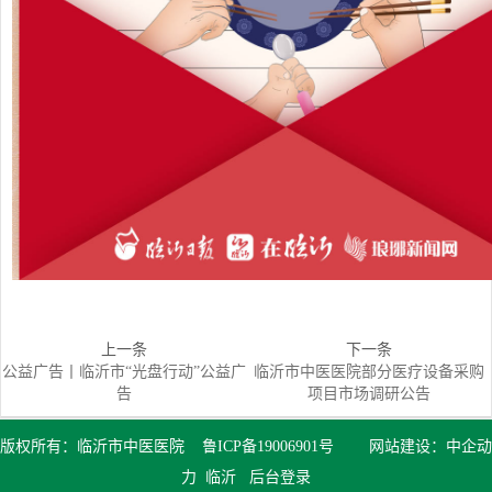
上一条
下一条
公益广告丨临沂市“光盘行动”公益广
临沂市中医医院部分医疗设备采购
告
项目市场调研公告
版权所有：临沂市中医医院
鲁ICP备19006901号
网站建设：
中企动
力
临沂
后台登录